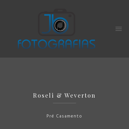
Roseli & Weverton
Pré Casamento